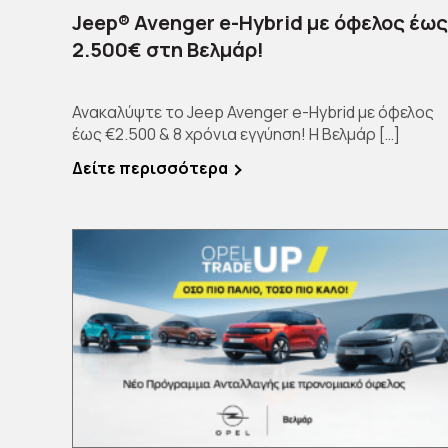
Jeep® Avenger e-Hybrid με όφελος έως
2.500€ στη Βελμάρ!
Ανακαλύψτε το Jeep Avenger e-Hybrid με όφελος
έως €2.500 & 8 χρόνια εγγύηση! Η Βελμάρ […]
Δείτε περισσότερα