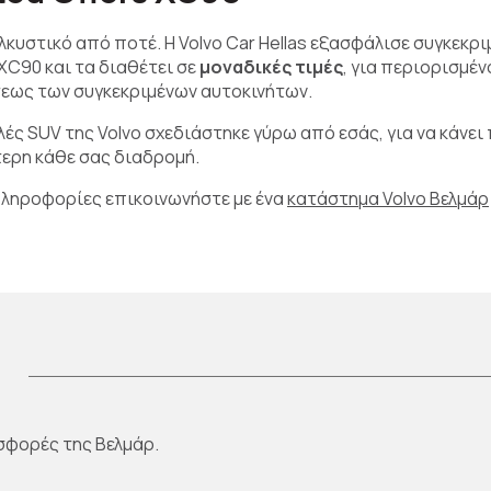
ελκυστικό από ποτέ. H Volvo Car Hellas εξασφάλισε συγκεκρ
C90 και τα διαθέτει σε
μοναδικές τιμές
, για περιορισμέ
σεως των συγκεκριμένων αυτοκινήτων.
ές SUV της Volvo σχεδιάστηκε γύρω από εσάς, για να κάνει 
τερη κάθε σας διαδρομή.
πληροφορίες επικοινωνήστε με ένα
κατάστημα Volvo Βελμάρ
σφορές της Βελμάρ.