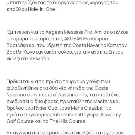
υποστηρίζοντας τη διοργάνωση ως χορηγός του
επάθλου Hole-In-One.
Έμπνευση για το
Aegean Messinia Pro-Am
, αποτέλεσε
το όραμα του ιδρυτή της AEGEAN Θεόδωρου
Βασιλάκη και του ιδρυτή της Costa Navarino Καπετάν
Βασίλη Κωνσταντακόπουλου, για την ανάπτυξη του
γκολφ στην Ελλάδα.
Πρόκειται για το πρώτο τουρνουά γκολφ που
φιλοξενήθηκε στα δύο νέα γήπεδα της Costa
Navarino στην περιοχή
Navarino Hills
, τα οποία έχει
σχεδιάσει ο δύο φορές πρωταθλητής Masters και
θρύλος του Ryder Cup, José María Olazábal: το
πρώτο παγκοσμίως International Olympic Academy
Golf Course και το The Hills Course.
Επαγγελματίες κι ερασιτέχνες γκολφέρ κατέγραψαν