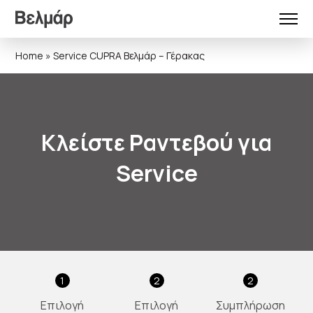
Home
»
Service CUPRA Βελμάρ – Γέρακας
Κλείστε Ραντεβού για
Service
1
2
2
Επιλογή
Επιλογή
Συμπλήρωση