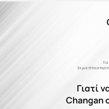
Για
Σε μια τέτοια περ
Γιατί ν
Changan σ