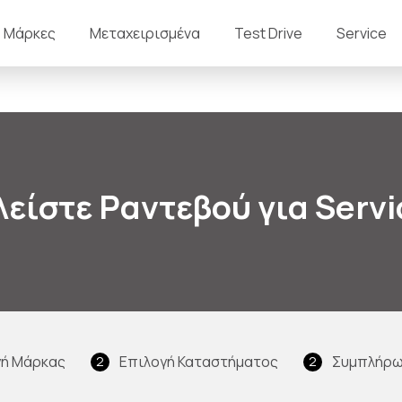
Μάρκες
Μεταχειρισμένα
Test Drive
Service
λείστε Ραντεβού για Servi
γή Μάρκας
Επιλογή Καταστήματος
Συμπλήρω
2
2