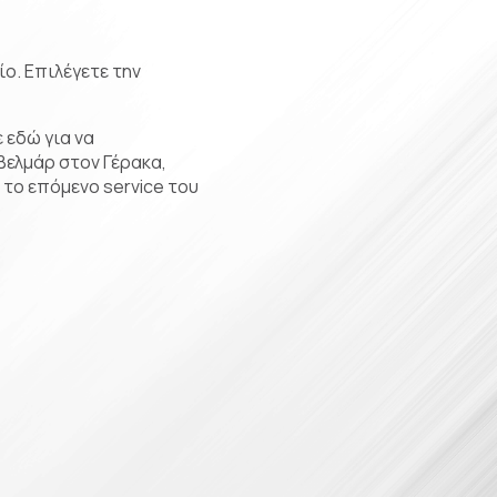
ο. Επιλέγετε την
 εδώ για να
Βελμάρ στον Γέρακα,
 το επόμενο service του