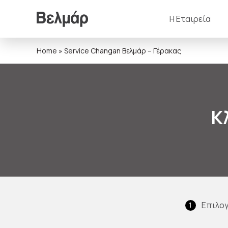
Η Εταιρεία
Home
»
Service Changan Βελμάρ – Γέρακας
Κ
Επιλο
1