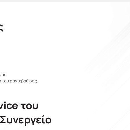
ς
ρας.
 του ραντεβού σας.
vice του
 Συνεργείο