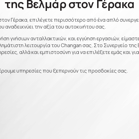
της Βελμάρ στον Γέρακα
στον Γέρακα, επιλέγετε περισσότερο από ένα απλό συνεργεί
υ αναδεικνύει την αξία του αυτοκινήτου σας.
ση γνήσιων ανταλλακτικών, και εγγύηση εργασιών, είμαστε
ημάτιστη λειτουργία του Changan σας. Στο Συνεργείο της 
εσίες, αλλά και εμπιστοσύνη για να επιλέξετε εμάς και για
έρουμε υπηρεσίες που ξεπερνούν τις προσδοκίες σας.