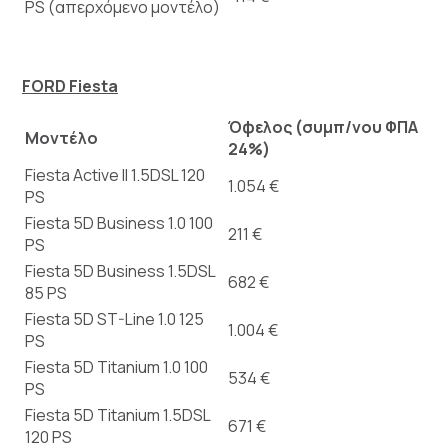
PS (απερχόμενο μοντέλο)
FORD Fiesta
Όφελος (συμπ/νου ΦΠΑ
Μοντέλο
24%)
Fiesta Active ΙΙ 1.5DSL 120
1.054 €
PS
Fiesta 5D Business 1.0 100
211 €
PS
Fiesta 5D Business 1.5DSL
682 €
85 PS
Fiesta 5D ST-Line 1.0 125
1.004 €
PS
Fiesta 5D Titanium 1.0 100
534 €
PS
Fiesta 5D Titanium 1.5DSL
671 €
120 PS