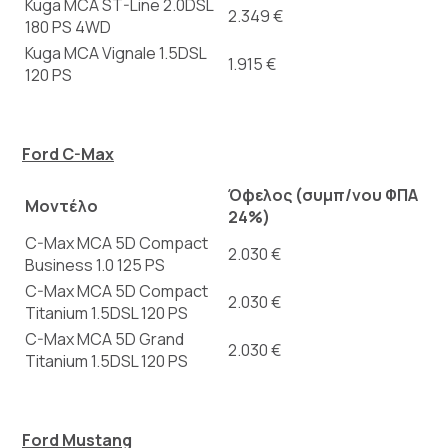
Kuga MCA ST-Line 2.0DSL
2.349 €
180 PS 4WD
Kuga MCA Vignale 1.5DSL
1.915 €
120 PS
Ford C-Max
Όφελος (συμπ/νου ΦΠΑ
Μοντέλο
24%)
C-Max MCA 5D Compact
2.030 €
Business 1.0 125 PS
C-Max MCA 5D Compact
2.030 €
Titanium 1.5DSL 120 PS
C-Max MCA 5D Grand
2.030 €
Titanium 1.5DSL 120 PS
Ford Mustang