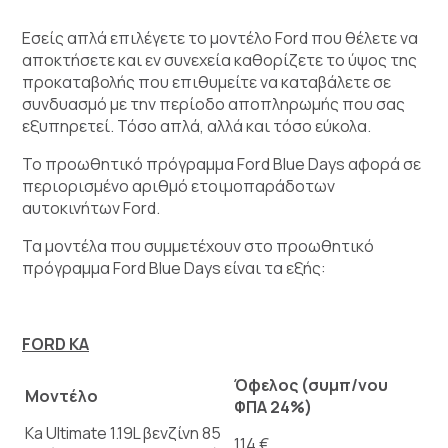
Εσείς απλά επιλέγετε το μοντέλο Ford που θέλετε να
αποκτήσετε και εν συνεχεία καθορίζετε το ύψος της
προκαταβολής που επιθυμείτε να καταβάλετε σε
συνδυασμό με την περίοδο αποπληρωμής που σας
εξυπηρετεί. Τόσο απλά, αλλά και τόσο εύκολα.
Το προωθητικό πρόγραμμα Ford Blue Days αφορά σε
περιορισμένο αριθμό ετοιμοπαράδοτων
αυτοκινήτων Ford.
Τα μοντέλα που συμμετέχουν στο προωθητικό
πρόγραμμα Ford Blue Days είναι τα εξής:
FORD KA
Όφελος (συμπ/νου
Μοντέλο
ΦΠΑ 24%)
Ka Ultimate 1.19L βενζίνη 85
114 €