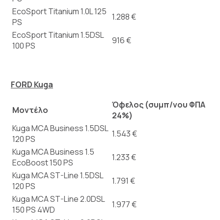
EcoSport Titanium 1.0L 125
1.288 €
PS
EcoSport Titanium 1.5DSL
916 €
100 PS
FORD Kuga
Όφελος (συμπ/νου ΦΠΑ
Μοντέλο
24%)
Kuga MCA Business 1.5DSL
1.543 €
120 PS
Kuga MCA Business 1.5
1.233 €
EcoBoost 150 PS
Kuga MCA ST-Line 1.5DSL
1.791 €
120 PS
Kuga MCA ST-Line 2.0DSL
1.977 €
150 PS 4WD