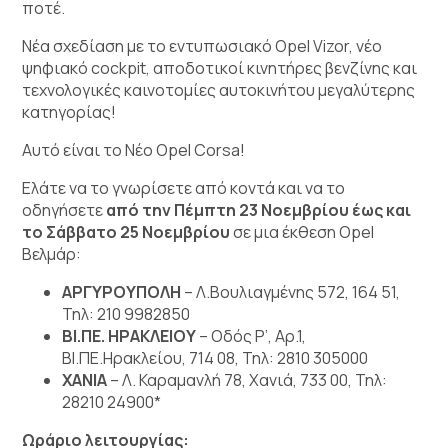
ποτέ.
Νέα σχεδίαση με το εντυπωσιακό Opel Vizor, νέο
ψηφιακό cockpit, αποδοτικοί κινητήρες βενζίνης και
τεχνολογικές καινοτομίες αυτοκινήτου μεγαλύτερης
κατηγορίας!
Αυτό είναι το Νέο Opel Corsa!
Ελάτε να το γνωρίσετε από κοντά και να το
οδηγήσετε
από την Πέμπτη 23 Νοεμβρίου έως και
το Σάββατο 25 Νοεμβρίου
σε μια έκθεση Opel
Βελμάρ:
ΑΡΓΥΡΟΥΠΟΛΗ
– Λ.Βουλιαγμένης 572, 164 51,
Τηλ: 210 9982850
ΒΙ.ΠΕ. ΗΡΑΚΛΕΙΟΥ
– Οδός Ρ’, Αρ.1,
ΒΙ.ΠΕ.Ηρακλείου, 714 08, Τηλ: 2810 305000
XANIA
– Λ. Καραμανλή 78, Χανιά, 733 00, Τηλ:
28210 24900*
Ωράριο λειτουργίας: