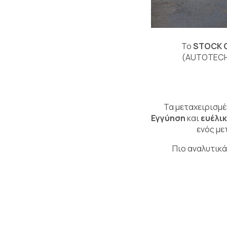
Το
STOCK 
(AUTOTECHN
Τα μεταχειρισμ
Εγγύηση
και
ευέλι
ενός με
Πιο αναλυτικά