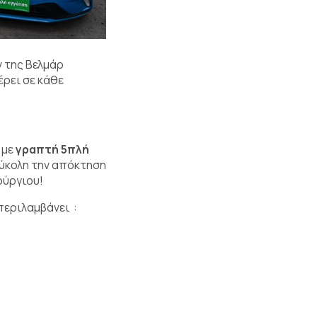
 της Βελμάρ
ρει σε κάθε
, με
γραπτή 5πλή
εύκολη την απόκτηση
ούργιου!
περιλαμβάνει :