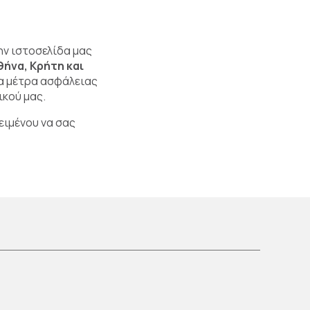
ην ιστοσελίδα μας
ήνα, Κρήτη και
α μέτρα ασφάλειας
κού μας.
ειμένου να σας