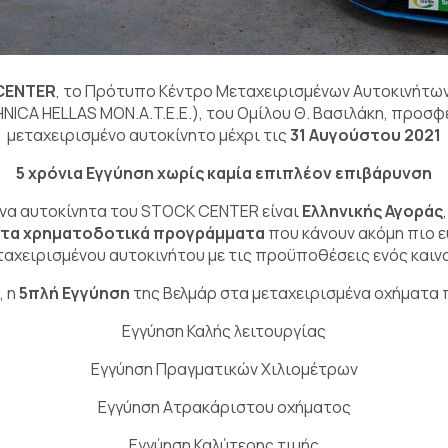
CENTER
, το Πρότυπο Κέντρο Μεταχειρισμένων Αυτοκινήτων
ICA HELLAS ΜΟΝ.A.T.E.E.), του Ομίλου Θ. Βασιλάκη, προσφέ
μεταχειρισμένο αυτοκίνητο μέχρι τις
31 Αυγούστου 2021
5 χρόνια Εγγύηση χωρίς καμία επιπλέον επιβάρυνση
ένα αυτοκίνητα του STOCK CENTER είναι
Ελληνικής Αγοράς
κτα χρηματοδοτικά προγράμματα
που κάνουν ακόμη πιο 
ταχειρισμένου αυτοκινήτου με τις προϋποθέσεις ενός καιν
, η
5πλή Εγγύηση
της Βελμάρ στα μεταχειρισμένα οχήματα 
Εγγύηση Καλής λειτουργίας
Εγγύηση Πραγματικών Χιλιομέτρων
Εγγύηση Ατρακάριστου οχήματος
Εγγύηση Καλύτερης τιμής