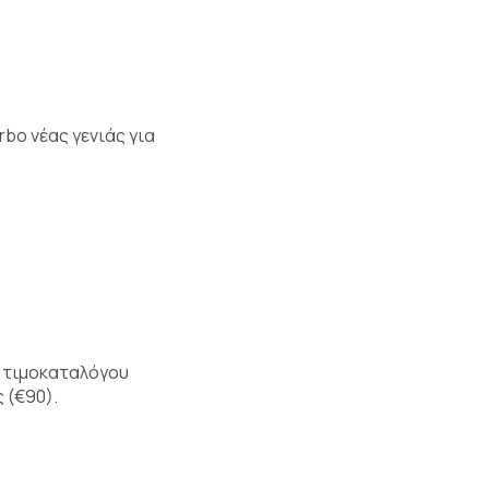
bo νέας γενιάς για
ή τιμοκαταλόγου
 (€90).