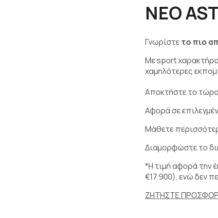
ΝΕΟ AS
Γνωρίστε
το πιο α
Mε sport χαρακτήρα
χαμηλότερες εκπο
Αποκτήστε το τώρ
Αφορά σε επιλεγμέ
Μάθετε περισσότερ
Διαμορφώστε το δικ
*Η τιμή αφορά την 
€17.900), ενώ δεν 
ΖΗΤΗΣΤΕ ΠΡΟΣΦΟ