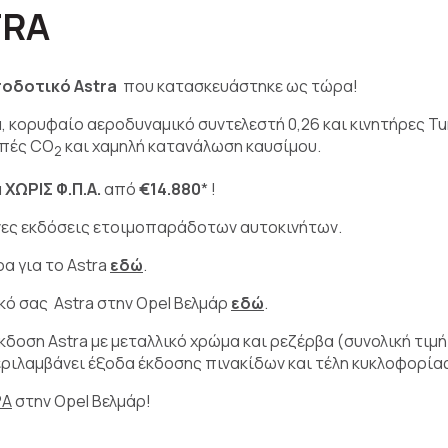
TRA
ποδοτικό Astra
που κατασκευάστηκε ως τώρα!
, κορυφαίο αεροδυναμικό συντελεστή 0,26 και κινητήρες Tur
μπές CO
και χαμηλή κατανάλωση καυσίμου.
2
α
ΧΩΡΙΣ Φ.Π.Α.
από
€14.880
* !
νες εκδόσεις ετοιμοπαράδοτων αυτοκινήτων.
α για το Astra
εδώ
.
ό σας Astra στην Opel Βελμάρ
εδώ
.
έκδοση Astra με μεταλλικό χρώμα και ρεζέρβα (συνολική τιμ
περιλαμβάνει έξοδα έκδοσης πινακίδων και τέλη κυκλοφορίας
ΡΑ
στην Opel Βελμάρ!