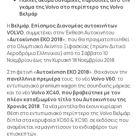
γκάμα της
Volvo
στο περίπτερο της
Volvo
Βελμάρ
Η
Βελμάρ
,
Επίσημος Διανομέας αυτοκινήτων
VOLVO
, συμμετέχει στην Έκθεση Αυτοκινήτου
«
Αυτοκίνηση
EKO
2018
», που θα πραγματοποιηθεί
στο Ολυμπιακό Ακίνητο Ξιφασκίας (πρώην Δυτικό
Αεροδρόμιο Ελληνικού) από το Σάββατο 10
Νοεμβρίου έως την Κυριακή 18 Νοεμβρίου 2018.
Στη φετινή «
Αυτοκίνηση
EKO
2018
», θα κάνουν την
πανελλήνια πρεμιέρα
τους, το νέο
Volvo
V
60
, το
εντυπωσιακό premium wagon της σουηδικής μάρκας
και το νέο
Volvo
XC
40, που βραβεύτηκε με τον
πλέον καταξιωμένο τίτλο του Αυτοκινήτου της
Χρονιάς 2018
. Τα νέα μοντέλα θα έχουν κυρίαρχη
θέση στο εντυπωσιακό περίπτερο της Volvo Βελμάρ,
δίπλα στα κορυφαία XC60 & XC90, σε εκδόσεις που
αναμένεται να μαγνητίσουν το ενδιαφέρον των
επισκεπτών.