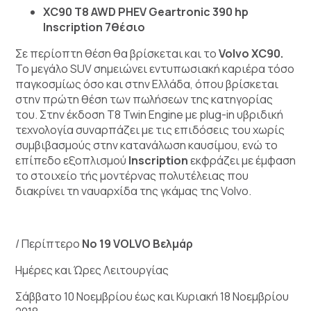
XC90 T8 AWD PHEV Geartronic 390 hp
Inscription 7
θέσιο
Σε περίοπτη θέση θα βρίσκεται και το
Volvo
XC
90.
Το μεγάλο SUV σημειώνει εντυπωσιακή καριέρα τόσο
παγκοσμίως όσο και στην Ελλάδα, όπου βρίσκεται
στην πρώτη θέση των πωλήσεων της κατηγορίας
του. Στην έκδοση Τ8 Twin Engine με plug-in υβριδική
τεχνολογία συναρπάζει με τις επιδόσεις του χωρίς
συμβιβασμούς στην κατανάλωση καυσίμου, ενώ το
επίπεδο εξοπλισμού
Inscription
εκφράζει με έμφαση
το στοιχείο τής μοντέρνας πολυτέλειας που
διακρίνει τη ναυαρχίδα της γκάμας της Volvo.
/ Περίπτερο
Νο 19 VOLVO Βελμάρ
Ημέρες και Ώρες Λειτουργίας
Σάββατο 10 Νοεμβρίου έως και Κυριακή 18 Νοεμβρίου