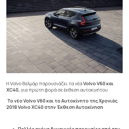
H Volvo Βελμάρ παρουσιάζει τα νέα
Volvo
V
60 και
XC
40,
για πρώτη φορά σε έκθεση αυτοκινήτου
Το νέο
Volvo
V60 και το
Αυτοκίνητο της Χρονιάς
2018 Volvo XC40
στην Έκθεση Αυτοκίνηση
Πολλές ακόμα δυναμικές παρουσίες από την