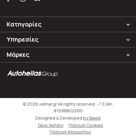
Κατηγορίες
Υπηρεσίες
Μάρκες
© 2026 velmar.gr All rights reserved. - Γ.Ε.ΜΗ.
87098802000
Designed & Developed
by Sleed
Όροι Χρήσης
Πολιτική Cookies
Πολιτική Απορρήτου