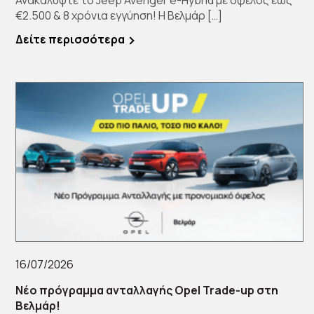
Ανακαλύψτε το Jeep Avenger e-Hybrid με όφελος έως
€2.500 & 8 χρόνια εγγύηση! Η Βελμάρ […]
Δείτε περισσότερα
16/07/2026
Νέο πρόγραμμα ανταλλαγής Opel Trade-up στη
Βελμάρ!