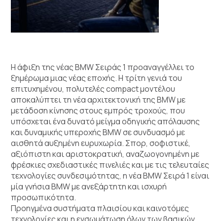
Η άφιξη της νέας BMW Σειράς 1 προαναγγέλλει το
ξημέρωμα μιας νέας εποχής. Η τρίτη γενιά του
επιτυχημένου, πολυτελές compact μοντέλου
αποκαλύπτει τη νέα αρχιτεκτονική της BMW με
μετάδοση κίνησης στους εμπρός τροχούς, που
υπόσχεται ένα δυνατό μείγμα οδηγικής απόλαυσης
και δυναμικής υπεροχής BMW σε συνδυασμό με
αισθητά αυξημένη ευρυχωρία. Σπορ, σοφιστικέ,
αξιόπιστη και αριστοκρατική, αναζωογονημένη με
φρέσκιες σχεδιαστικές πινελιές και με τις τελευταίες
τεχνολογίες συνδεσιμότητας, η νέα BMW Σειρά 1 είναι
μία γνήσια BMW με ανεξάρτητη και ισχυρή
προσωπικότητα.
Προηγμένα συστήματα πλαισίου και καινοτόμες
τεχνολογίες και η ενσωμάτωση όλων των βασικών