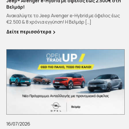
Jeep® Avenger e-Hybrid με όφελος έως 2.500€ στη
Βελμάρ!
Ανακαλύψτε το Jeep Avenger e-Hybrid με όφελος έως
€2.500 & 8 χρόνια εγγύηση! Η Βελμάρ […]
Δείτε περισσότερα
16/07/2026