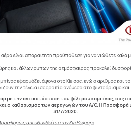
 αέρα είναι απαραίτητη προϋπόθεση για να νιώθετε καλά 
γύρης και άλλων ρύπων της ατμόσφαιρας προκαλεί δυσφορί
αμπίνας εφαρμόζει άψογα στο Kia σας, ενώ ο αριθμός και τ
ζουν την τέλεια ισορροπία ανάμεσα στο φιλτράρισμα και 
μάρ με την αντικατάσταση του φίλτρου καμπίνας, σας π
αι ο καθαρισμός των αεραγωγών του A/C. Η Προσφορά ι
31/7/2020.
ληροφορίες απευθυνθείτε στην Kia Βελμάρ: