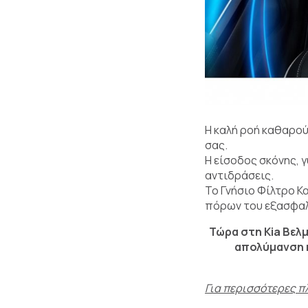
Η καλή ροή καθαρού
σας.
Η είσοδος σκόνης, 
αντιδράσεις.
Το Γνήσιο Φίλτρο Κ
πόρων του εξασφαλί
Τώρα στη Kia Βελ
απολύμανση κ
Για περισσότερες π